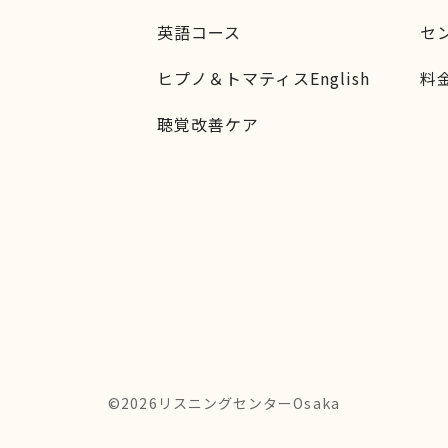
英語コース
セ
ヒプノ＆トマティスEnglish
料
聴覚改善ケア
©︎
2026リスニングセンターOsaka